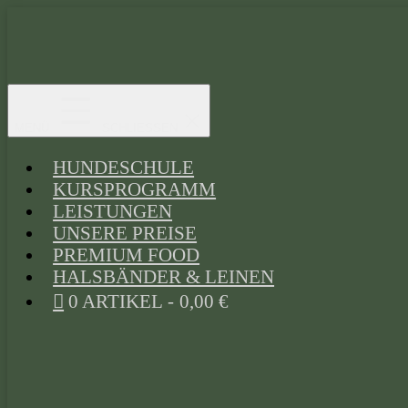
Zum
Inhalt
springen
Hundeschule
Dog-
MENÜ
SCHLIESSEN
Brothers
HUNDESCHULE
KURSPROGRAMM
LEISTUNGEN
UNSERE PREISE
PREMIUM FOOD
HALSBÄNDER & LEINEN
0 ARTIKEL
0,00 €