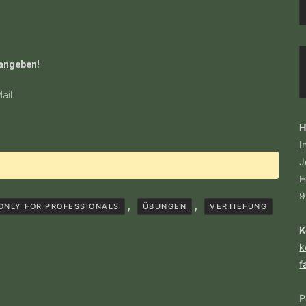
 angeben!
ail.
H
I
J
H
9
,
,
ONLY FOR PROFESSIONALS
ÜBUNGEN
VERTIEFUNG
K
k
f
P