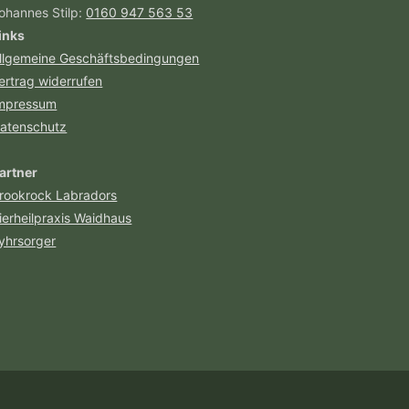
ohannes Stilp:
0160 947 563 53
inks
llgemeine Geschäftsbedingungen
ertrag widerrufen
mpressum
atenschutz
artner
rookrock Labradors
ierheilpraxis Waidhaus
yhrsorger