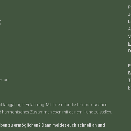
P
J
:
L
A
V
I
D
P
B
r an.
T
F
it langjähriger Erfahrung. Mit einem fundierten, praxisnahen
s und harmonisches Zusammenleben mit deinem Hund zu stellen.
Leben zu ermöglichen? Dann meldet euch schnell an und