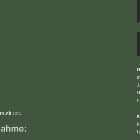
H
I
J
H
9
sreuth
statt.
K
k
nahme:
f