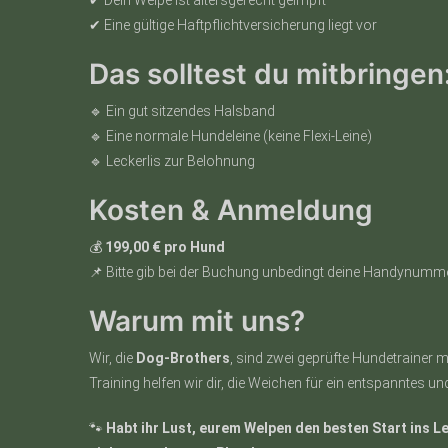
✔ Dein Welpe ist altersgerecht geimpft
✔ Eine gültige Haftpflichtversicherung liegt vor
Das solltest du mitbringen
🔹 Ein gut sitzendes Halsband
🔹 Eine normale Hundeleine (keine Flexi-Leine)
🔹 Leckerlis zur Belohnung
Kosten & Anmeldung
💰
199,00 € pro Hund
📌 Bitte gib bei der Buchung unbedingt deine Handynumme
Warum mit uns?
Wir, die
Dog-Brothers
, sind zwei geprüfte Hundetrainer m
Training helfen wir dir, die Weichen für ein entspannte
🐾
Habt ihr Lust, eurem Welpen den besten Start ins 