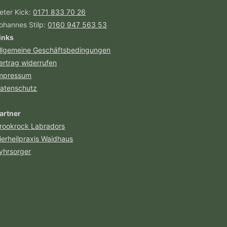
eter Kick:
0171 833 70 26
ohannes Stilp:
0160 947 563 53
inks
llgemeine Geschäftsbedingungen
ertrag widerrufen
mpressum
atenschutz
artner
rookrock Labradors
ierheilpraxis Waidhaus
yhrsorger