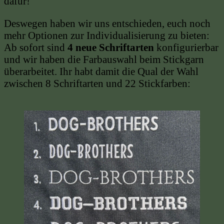
dafür!
Deswegen haben wir uns entschieden, euch noch
mehr Optionen zur Individualisierung zu bieten:
Ab sofort sind
4 neue Schriftarten
konfigurierbar
und wir haben die Farbauswahl beim Stickgarn
überarbeitet. Ihr habt damit die Qual der Wahl
zwischen 8 Schriftarten und 22 Stickfarben: