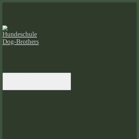
Zum
Inhalt
springen
Hundeschule
Dog-
Brothers
MENÜ
SCHLIESSEN