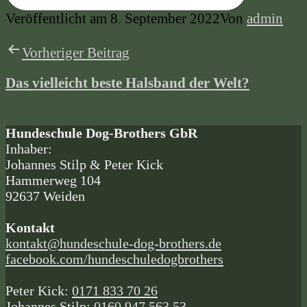
Veröffentlicht am
8. September 2022
Von
admin
Kategorisiert
Beitragsnavigation
als
Vorheriger Beitrag
News
Das vielleicht beste Halsband der Welt?
Hundeschule Dog-Brothers GbR
Inhaber:
Johannes Stilp & Peter Kick
Hammerweg 104
92637 Weiden
Kontakt
kontakt@hundeschule-dog-brothers.de
facebook.com/hundeschuledogbrothers
Peter Kick:
0171 833 70 26
Johannes Stilp:
0160 947 563 53