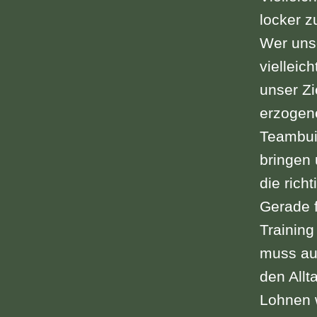
locker z
Wer unse
vielleic
unser Zi
erzogene
Teambui
bringen 
die rich
Gerade f
Training
muss auc
den Allt
Lohnen w