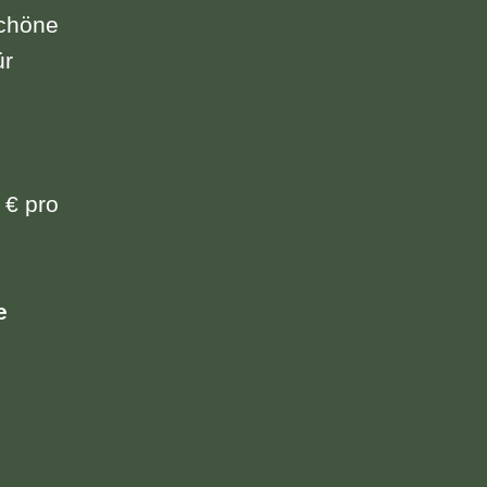
schöne
ür
 € pro
e