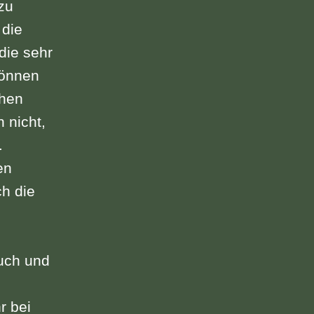
zu
 die
die sehr
können
chen
 nicht,
.
en
h die
euch und
r bei