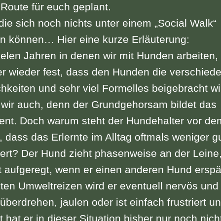
Route für euch geplant.
 die sich noch nichts unter einem „Social Walk“
en können… Hier eine kurze Erläuterung:
ielen Jahren in denen wir mit Hunden arbeiten, 
r wieder fest, dass den Hunden die verschied
ichkeiten und sehr viel Formelles beigebracht wi
wir auch, denn der Grundgehorsam bildet das
nt. Doch warum steht der Hundehalter vor de
 dass das Erlernte im Alltag oftmals weniger g
iert? Der Hund zieht phasenweise an der Leine,
ht aufgeregt, wenn er einen anderen Hund erspä
en Umweltreizen wird er eventuell nervös und q
 überdrehen, jaulen oder ist einfach frustriert un
ht hat er in dieser Situation bisher nur noch nich