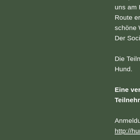
uns am 
Route er
schöne 
Der Soci
Die Teil
Hund.
Eine ve
Teilneh
Anmeldu
http://h