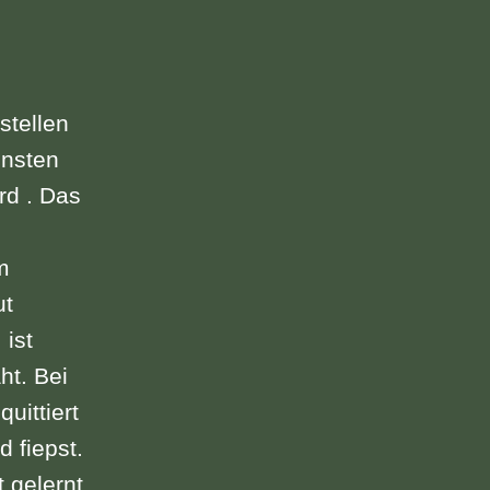
stellen
ensten
rd . Das
m
ut
 ist
ht. Bei
uittiert
d fiepst.
t gelernt