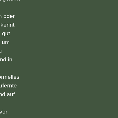
n oder
 kennt
 gut
s um
u
nd in
ormelles
rlernte
nd auf
Vor