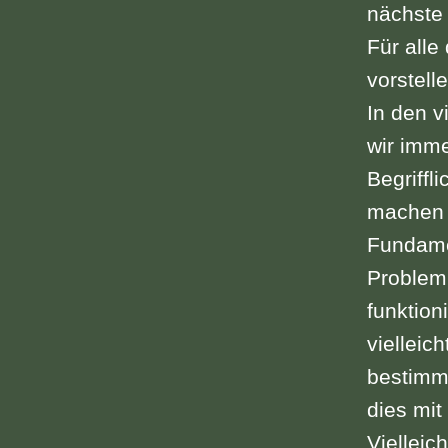
nächste 
Für alle
vorstell
In den v
wir imme
Begriffl
machen 
Fundame
Problem,
funktion
vielleic
bestimmt
dies mit
Vielleic