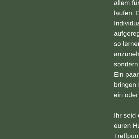
allem fü
laufen. 
Individu
aufgere
so lerne
anzuneh
sondern
Ein paar
bringen
ein ode
Ihr seid
euren Hu
Treffpun