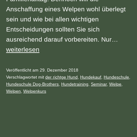
Anschaffung eines Welpen wohl überlegt
sein und wie bei allen wichtigen
Entscheidungen sollten Sie sich
ausreichend darauf vorbereiten. Nur…
Sa
weiterlesen
16.02.2019
|
Veröffentlicht am
29. Dezember 2018
Kategorisiert
Verschlagwortet mit
der richtge Hund
,
Hundekauf
,
Hundeschule
,
Welpenkauf
als
Hundeschule Dog-Brothers
,
Hundetraining
,
Seminar
,
Welpe
,
–
Archiv
Welpen
,
Welpenkurs
Welcher
Hund
passt
zu