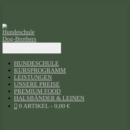
Zum
Inhalt
springen
Hundeschule
MENÜ
SCHLIESSEN
Dog-
Brothers
HUNDESCHULE
KURSPROGRAMM
LEISTUNGEN
UNSERE PREISE
PREMIUM FOOD
HALSBÄNDER & LEINEN
0 ARTIKEL
0,00 €