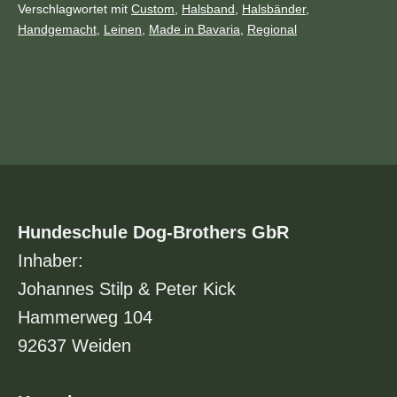
Kategorisiert
Verschlagwortet mit
Custom
,
Halsband
,
Halsbänder
,
Halsband
als
Handgemacht
,
Leinen
,
Made in Bavaria
,
Regional
der
News
Welt?
Hundeschule Dog-Brothers GbR
Inhaber:
Johannes Stilp & Peter Kick
Hammerweg 104
92637 Weiden