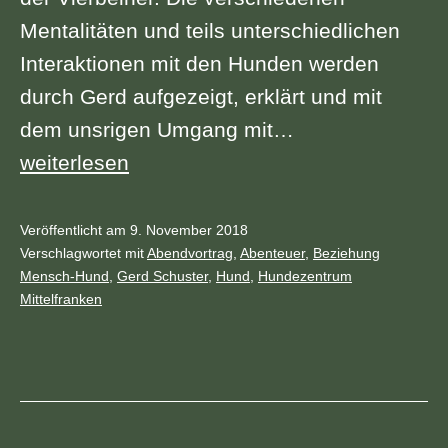
Mentalitäten und teils unterschiedlichen
Interaktionen mit den Hunden werden
durch Gerd aufgezeigt, erklärt und mit
dem unsrigen Umgang mit…
Fr
weiterlesen
30.11.2018
|
Veröffentlicht am
9. November 2018
Kategorisiert
Verschlagwortet mit
Abendvortrag
,
Abenteuer
,
Beziehung
Rendezvous
als
Mensch-Hund
,
Gerd Schuster
,
Hund
,
Hundezentrum
auf
Archiv
Mittelfranken
der
Straße
|
Gerd