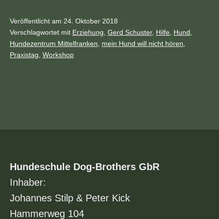
01.12.
–
Veröffentlicht am
24. Oktober 2018
Kategorisiert
Verschlagwortet mit
Erziehung
,
Gerd Schuster
,
Hilfe
,
Hund
,
So
als
Hundezentrum Mittelfranken
,
mein Hund will nicht hören
,
02.12.2018
Archiv
Praxistag
,
Workshop
|
Hilfe,
mein
Hund
will
nicht
hören!
Hundeschule Dog-Brothers GbR
|
Inhaber:
Gerd
Johannes Stilp & Peter Kick
Schuster
Hammerweg 104