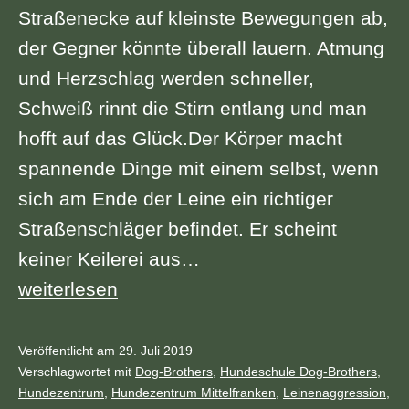
Straßenecke auf kleinste Bewegungen ab,
der Gegner könnte überall lauern. Atmung
und Herzschlag werden schneller,
Schweiß rinnt die Stirn entlang und man
hofft auf das Glück.Der Körper macht
spannende Dinge mit einem selbst, wenn
sich am Ende der Leine ein richtiger
Straßenschläger befindet. Er scheint
keiner Keilerei aus…
Leinenaggression!
weiterlesen
|
So.
Veröffentlicht am
29. Juli 2019
Kategorisiert
Verschlagwortet mit
Dog-Brothers
,
Hundeschule Dog-Brothers
,
20.10.2019
als
Hundezentrum
,
Hundezentrum Mittelfranken
,
Leinenaggression
,