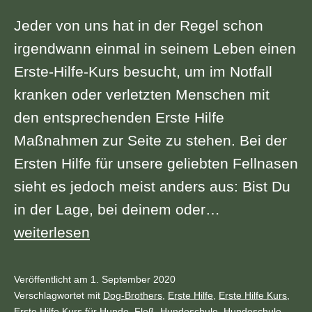
Jeder von uns hat in der Regel schon
irgendwann einmal in seinem Leben einen
Erste-Hilfe-Kurs besucht, um im Notfall
kranken oder verletzten Menschen mit
den entsprechenden Erste Hilfe
Maßnahmen zur Seite zu stehen. Bei der
Ersten Hilfe für unsere geliebten Fellnasen
sieht es jedoch meist anders aus: Bist Du
in der Lage, bei deinem oder…
Erste
weiterlesen
Hilfe
Kurs
Veröffentlicht am
1. September 2020
Kategorisiert
Verschlagwortet mit
Dog-Brothers
,
Erste Hilfe
,
Erste Hilfe Kurs
,
für
als
Erste Hilfe Kurs für Hunde
,
Floß
,
Hundeschule
,
Hundeschule