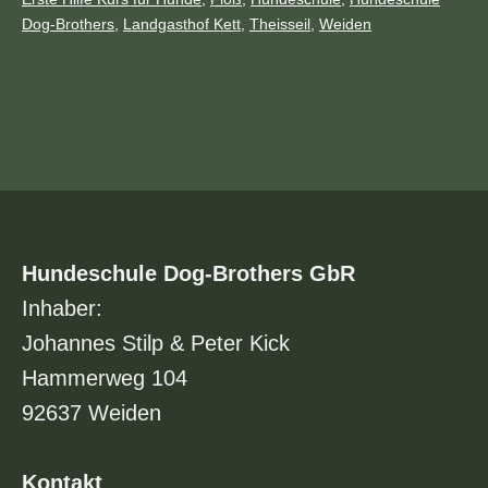
Hunde
Archiv
Dog-Brothers
,
Landgasthof Kett
,
Theisseil
,
Weiden
|
Sa.
12.09.2020
Hundeschule Dog-Brothers GbR
Inhaber:
Johannes Stilp & Peter Kick
Hammerweg 104
92637 Weiden
Kontakt