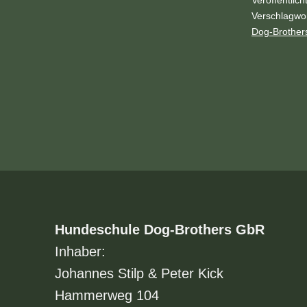
!!!
Kategorisiert
Verschlagwor
als
Dog-Brother
Archiv
Hundeschule Dog-Brothers GbR
Inhaber:
Johannes Stilp & Peter Kick
Hammerweg 104