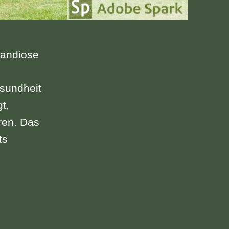
randiose
esundheit
t,
ren. Das
ts