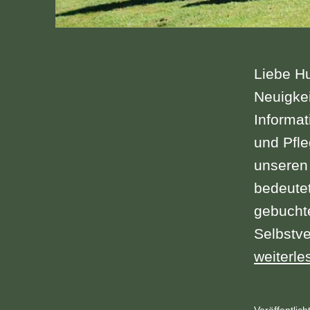
Liebe Hu
Neuigke
Informat
und Pfle
unseren 
bedeutet
gebucht
Selbstv
!!!
weiterle
BREAKI
NEWS
Veröffentlic