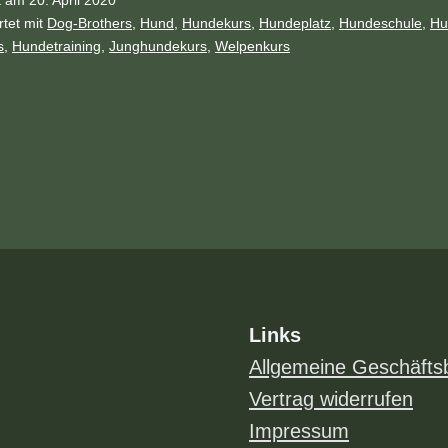
tet mit
Dog-Brothers
,
Hund
,
Hundekurs
,
Hundeplatz
,
Hundeschule
,
Hu
s
,
Hundetraining
,
Junghundekurs
,
Welpenkurs
Links
Allgemeine Geschäfts
Vertrag widerrufen
Impressum