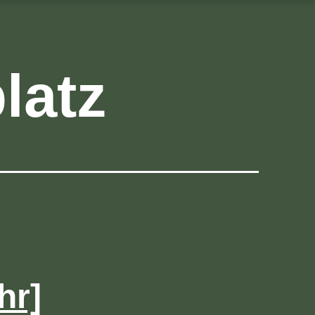
latz
hr]