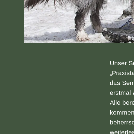
Unser S
„Praxist
das Semi
erstmal 
Alle ber
kommend
beherrs
Praxista
weiterle