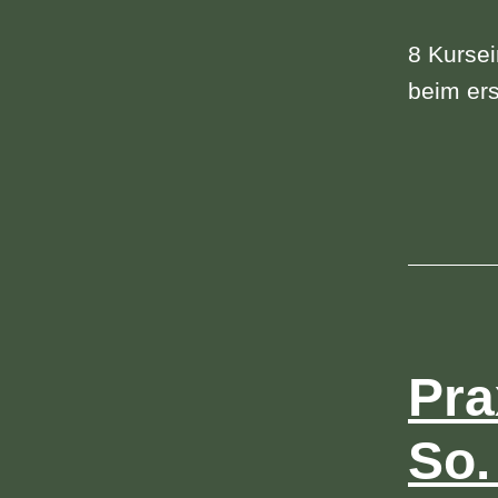
8 Kursei
beim ers
Pra
So.