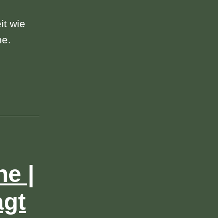
it wie
ne.
e |
agt