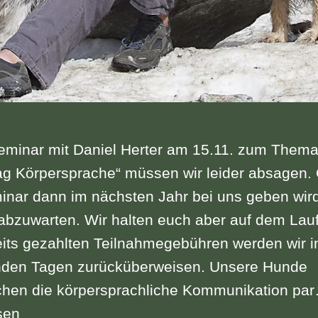
eminar mit Daniel Herter am 15.11. zum Them
ag Körpersprache“ müssen wir leider absagen.
nar dann im nächsten Jahr bei uns geben wird,
abzuwarten. Wir halten euch aber auf dem Lau
eits gezahlten Teilnahmegebühren werden wir i
en Tagen zurücküberweisen. Unsere Hunde
chen die körpersprachliche Kommunikation pa
g
sen