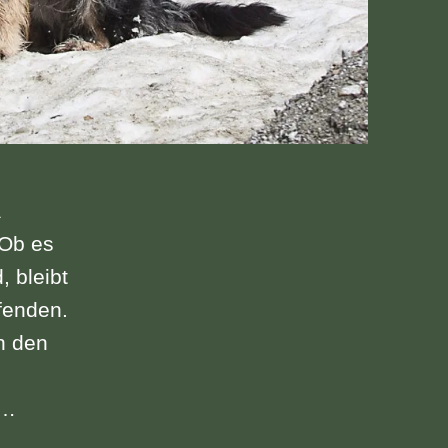
a
 Ob es
 bleibt
fenden.
n den
r…