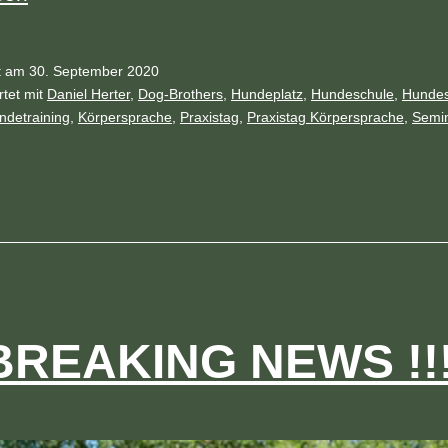
prache
ht am
30. September 2020
tet mit
Daniel Herter
,
Dog-Brothers
,
Hundeplatz
,
Hundeschule
,
Hundes
ndetraining
,
Körpersprache
,
Praxistag
,
Praxistag Körpersprache
,
Semi
020
t
d
 BREAKING NEWS !!