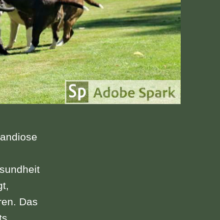
randiose
esundheit
t,
ren. Das
ts