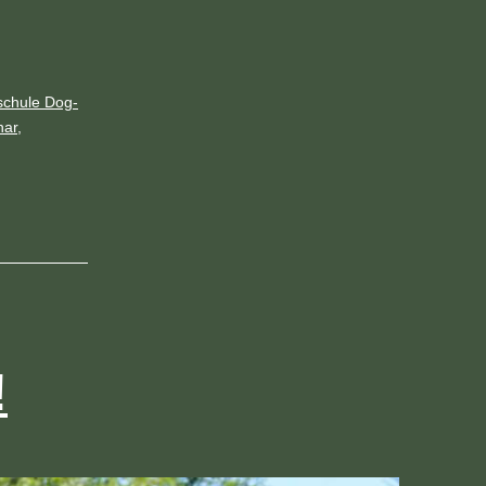
chule Dog-
nar
,
!